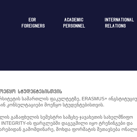
EOR
ACADEMIC
INTERNATIONAL
FOREIGNERS
PERSONNEL
RELATIONS
მოეწყო სტუდენტებისთვის
ივერსიტეტის სამართლის ფაკულტეტზე, ERASMUS+ ინგსტიტუცი
ინ კონსულტაციები მოეწყო სტუდენტებისთვის.
წლის გაზაფხულის სემესტრი სამცხე-ჯავახეთის სახელმწიფო
 INTEGRITY-ის ფარგლებში დაგეგმილი იყო ტრენინგები და
თარებიდან გამომდინარე, მოხდა ფორმატის შეთავსება ონალ