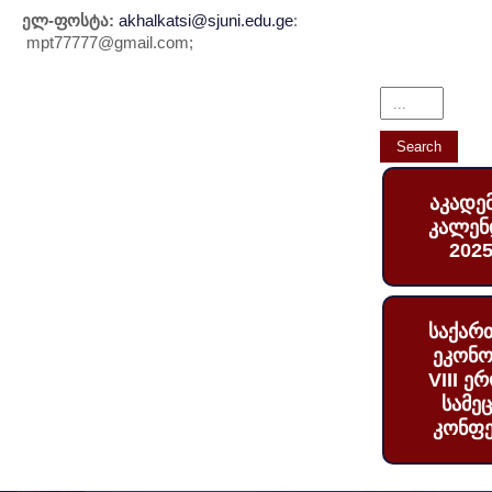
ელ-ფოსტა:
akhalkatsi@sjuni.edu.ge
:
mpt77777@gmail.com
;
აკადე
კალენ
2025
საქარ
ეკონო
VIII ე
სამე
კონფე