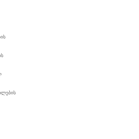
ბის
ის
ლ
თლების