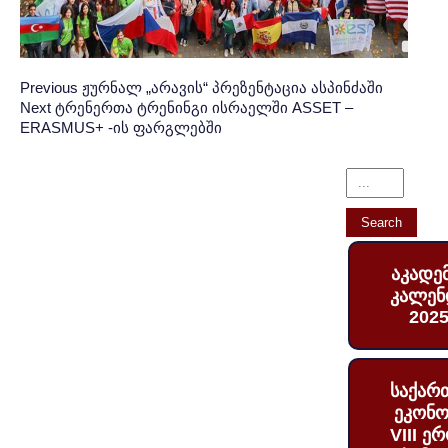
Post
პოსტის
Previous
Previous
ჟურნალ „არავის“ პრეზენტაცია ასპინძაში
Next
Next
ტრენერთა ტრენინგი ისრაელში ASSET –
Post:
ნავიგაცია
navigation
ERASMUS+ -ის ფარგლებში
Post:
აკადე
კალენ
2025
საქარ
ეკონო
VIII ე