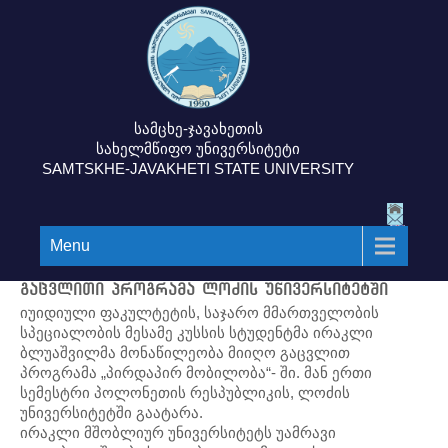
სამცხე-ჯავახეთის
სახელმწიფო უნივერსიტეტი
SAMTSKHE-JAVAKHETI STATE UNIVERSITY
Menu
გაცვლითი პროგრამა ლოძის უნივერსიტეტში
იუიდიული ფაკულტეტის, საჯარო მმართველობის
სპეციალობის მესამე კუსსის სტუდენტმა ირაკლი
ბლუაშვილმა მონაწილეობა მიიღო გაცვლით
პროგრამა „პირდაპირ მობილობა“- ში. მან ერთი
სემესტრი პოლონეთის რესპუბლიკის, ლოძის
უნივერსიტეტში გაატარა.
ირაკლი მშობლიურ უნივერსიტეტს უამრავი