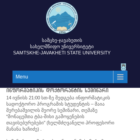
სამცხე-ჯავახეთის
სახელმწიფო უნივერსიტეტი
SAMTSKHE-JAVAKHETI STATE UNIVERSITY
Menu
ინფორმატიკის დოქტორანტის სემინარი
14 ივნისს 21:00 სთ-ზე შედგება ინფორმატიკის
სადოქტორო პროგრამის სტუდენტის – მაია
მერებაშვილის მეორე სემინარი, თემაზე
“მონაცემთა ტბა-მისი გამოყენების
თავისებურებები” (ხელმძღვანელი პროფესორი
მანანა ხაჩიძე) .