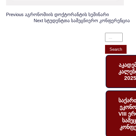
Post
პოსტის
Previous
Previous
აგრონომიის დოქტორანტის სემინარი
Post:
Next
Next
სტუდენტთა სამეცნიერო კონფერენცია
ნავიგაცია
navigation
Post:
აკადე
კალენ
2025
საქარ
ეკონო
VIII ე
სამე
კონფე