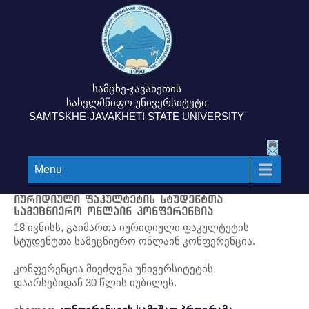
სამცხე-ჯავახეთის
სახელმწიფო უნივერსიტეტი
SAMTSKHE-JAVAKHETI STATE UNIVERSITY
Menu
იურიდიული ფაკულტეტის სტუდენტთა
სამეცნიერო ონლაინ კონფერენცია
18 ივნისს, გაიმართა იურიდიული ფაკულტეტის
სტუდენტთა სამეცნიერო ონლაინ კონფერენცია.
კონფერენცია მიეძღვნა უნივერსიტეტის
დაარსებიდან 30 წლის იუბილეს.