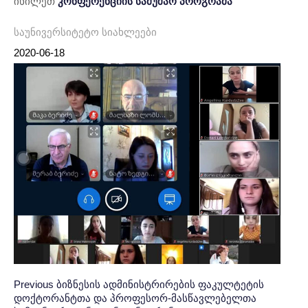
იხილეთ
კონფერენციის სამუშაო პროგრამა
საუნივერსიტეტო სიახლეები
2020-06-18
Post
პოსტის
Previous
Previous
ბიზნესის ადმინისტრირების ფაკულტეტის
დოქტორანტთა და პროფესორ-მასწავლებელთა
Post:
ნავიგაცია
navigation