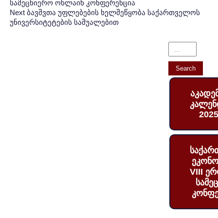
სამეცნიერო ონლაინ კონფერენცია
Next
Next
ბავშვთა უფლებების ხელშეწყობა საქართველოს
უნივერსიტეტების საშუალებით
Post:
აკადე
კალენ
2025
საქარ
ეკონო
VIII ე
სამე
კონფე