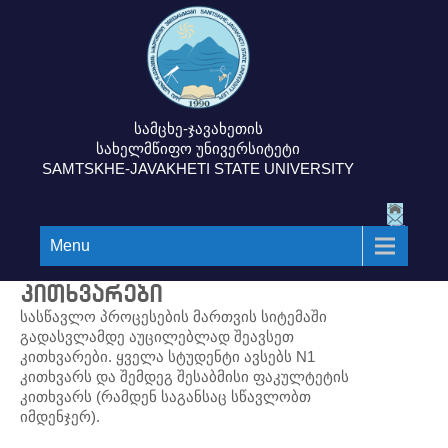
სამცხე-ჯავახეთის
სახელმწიფო უნივერსიტეტი
SAMTSKHE-JAVAKHETI STATE UNIVERSITY
Menu
კითხვარები
სასწავლო პროცესების მართვის სიტემაში
გადასვლამდე აუცილებლად შეავსეთ
კითხვარები. ყველა სტუდენტი ავსებს N1
კითხვარს და შემდეგ შესაბმისი ფაკულტეტის
კითხვარს (რამდენ საგანსაც სწავლობთ
იმდენჯერ).