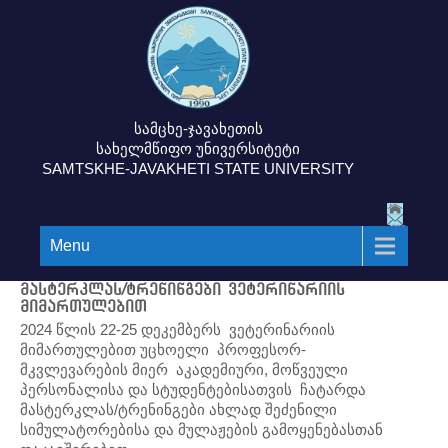
სამცხე-ჯავახეთის
სახელმწიფო უნივერსიტეტი
SAMTSKHE-JAVAKHETI STATE UNIVERSITY
Menu
მასტერკლას/ტრენინგები ვეტერინარიის
მიმართულებით
2024 წლის 22-25 დეკემბერს ვეტერინარიის
მიმართულებით უცხოელი პროფესორ-
მკვლევარების მიერ აკადემიური, მოწვეული
პერსონალისა და სტუდენტებისათვის ჩატარდა
მასტერკლას/ტრენინგები ახლად შეძენილი
სიმულატორებისა და მულაჟების გამოყენებასთან