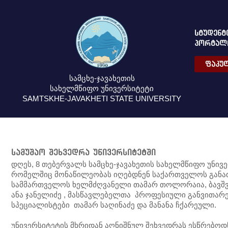
ᲡᲢᲣᲓᲔᲜᲢ
ᲞᲝᲠᲢᲐᲚ
ᲤᲐᲙᲣᲚ
სამცხე-ჯავახეთის
სახელმწიფო უნივერსიტეტი
SAMTSKHE-JAVAKHETI STATE UNIVERSITY
სამუშაო შეხვედრა უნივერსიტეტში
დღეს, 8 თებერვალს სამცხე-ჯავახეთის სახელმწიფო უნ
რომელშიც მონაწილეობას იღებდნენ საქართველოს განათ
სამმართველოს ხელმძღვანელი თამარ თოლორაია, ბავშვთ
ანა ჯანელიძე , მასწავლებელთა პროფესიული განვითა
სპეციალისტები თამარ საღინაძე და მანანა ჩქარეული.
უნივერსიტეტის მხრიდან აღნიშნულ შეხვედრას ესწრებოდ