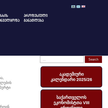
ᲡᲮᲘᲡ
ᲞᲠᲝᲤᲔᲡᲘᲣᲚᲘ
ᲣᲜᲕᲔᲚᲧᲝᲤᲐ
ᲒᲐᲜᲐᲗᲚᲔᲑᲐ
აკადემიური
ა,
კალენდარი 2025/26
თლების
პერტი
საქართველოს
ეკონომისტთა VIII
 როინ