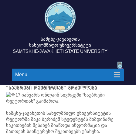
სამცხე-ჯავახეთის
სახელმწიფო უნივერსიტეტი
SAMTSKHE-JAVAKHETI STATE UNIVERSITY
Menu
“საუბრები რექტორთან” გრძელდება
17 იანვარს ონლაინ სივრცეში “საუბრები
რექტორთან” გაიმართა.
სამცხე-ჯავახეთის სახელმწიფო უნივერსიტეტის
რექტორმა მაკა ბერიძემ სტუდენტებს მიმდინარე
საკითხების შესახებ მიაწოდა ინფორმაცია და
მათთვის საინტერესო შეკითხვებს უპასუხა.