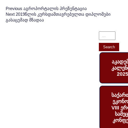
Post
პოსტის
Previous
Previous
აგროპორტალის პრეზენტაცია
Next
Next
2019წლის კურსდამთავრებულთა დიპლომები
Post:
ნავიგაცია
navigation
გასაცემად მზადაა
Post:
აკადე
კალენ
2025
საქარ
ეკონო
VIII ე
სამე
კონფე