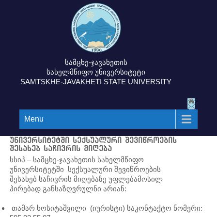
სამცხე-ჯავახეთის
სახელმწიფო უნივერსიტეტი
SAMTSKHE-JAVAKHETI STATE UNIVERSITY
Menu
უნივერსიტეტში სექსუალური შევიწროების
შესახებ საჩივრის მიღება
სსიპ – სამცხე-ჯავახეთის სახელმწიფო
უნივერსიტეტში სექსუალური შევიწროების
შესახებ საჩივრის მიღებაზე უფლებამოსილ
პირებად განსაზღვრულნი არიან:
თამარ ხოსიტაშვილი (იურისტი) საკონტაქტო ნომერი: