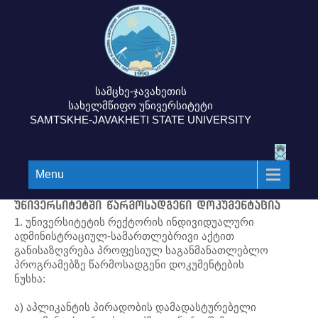
სამცხე-ჯავახეთის
სახელმწიფო უნივერსიტეტი
SAMTSKHE-JAVAKHETI STATE UNIVERSITY
Menu
უნივერსიტეტში წარმოსადგენი დოკუმენტაცია
1. უნივერსიტეტის რექტორის ინდივიდუალური
ადმინისტრაციულ-სამართლებრივი აქტით
განისაზღვრება პროფესიულ საგანმანათლებლო
პროგრამებზე წარმოსადგენი დოკუმენტების
ნუსხა:
ა) აპლიკანტის პირადობის დამადასტურებელი