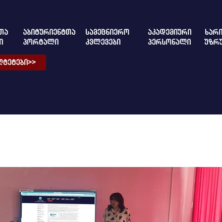
ᲗᲐ
ᲐᲑᲘᲢᲣᲠᲘᲔᲜᲢᲗᲐ
ᲡᲐᲛᲔᲪᲜᲘᲔᲠᲝ
ᲐᲙᲐᲓᲔᲛᲘᲣᲠᲘ
ᲮᲐᲠᲘ
Ი
ᲞᲝᲠᲢᲐᲚᲘ
ᲙᲕᲚᲔᲕᲔᲑᲘ
ᲞᲔᲠᲡᲝᲜᲐᲚᲘ
ᲣᲖᲠ
ᲢᲔᲢᲔᲑᲘ>>