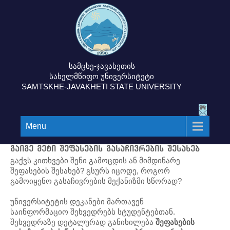
სამცხე-ჯავახეთის
სახელმწიფო უნივერსიტეტი
SAMTSKHE-JAVAKHETI STATE UNIVERSITY
Menu
გაიგე მეტი შეფასების გასაჩივრების შესახებ
გაქვს კითხვები შენი გამოცდის ან მიმდინარე
შეფასების შესახებ? გსურს იცოდე, როგორ
გამოიყენო გასაჩივრების მექანიზმი სწორად?
უნივერსიტეტის დეკანები მართავენ
საინფორმაციო შეხვედრებს სტუდენტებთან.
შეხვედრაზე დეტალურად განიხილება
შეფასების