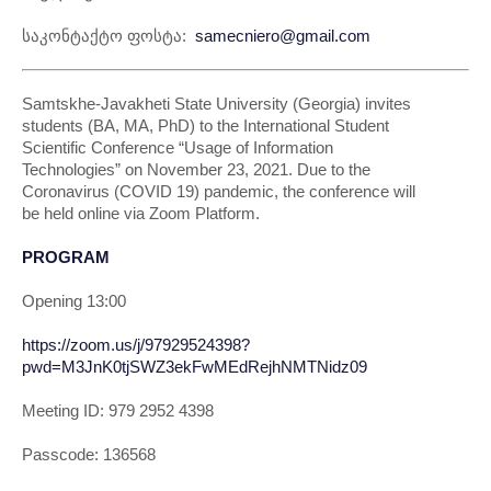
საკონტაქტო ფოსტა:
samecniero@gmail.com
Samtskhe-Javakheti State University (Georgia) invites
students (BA, MA, PhD) to the International Student
Scientific Conference “Usage of Information
Technologies” on November 23, 2021. Due to the
Coronavirus (COVID 19) pandemic, the conference will
be held online via Zoom Platform.
PROGRAM
Opening 13:00
https://zoom.us/j/97929524398?
pwd=M3JnK0tjSWZ3ekFwMEdRejhNMTNidz09
Meeting ID: 979 2952 4398
Passcode: 136568