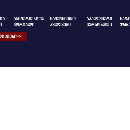
ᲗᲐ
ᲐᲑᲘᲢᲣᲠᲘᲔᲜᲢᲗᲐ
ᲡᲐᲛᲔᲪᲜᲘᲔᲠᲝ
ᲐᲙᲐᲓᲔᲛᲘᲣᲠᲘ
ᲮᲐᲠᲘ
Ი
ᲞᲝᲠᲢᲐᲚᲘ
ᲙᲕᲚᲔᲕᲔᲑᲘ
ᲞᲔᲠᲡᲝᲜᲐᲚᲘ
ᲣᲖᲠ
ᲢᲔᲢᲔᲑᲘ>>