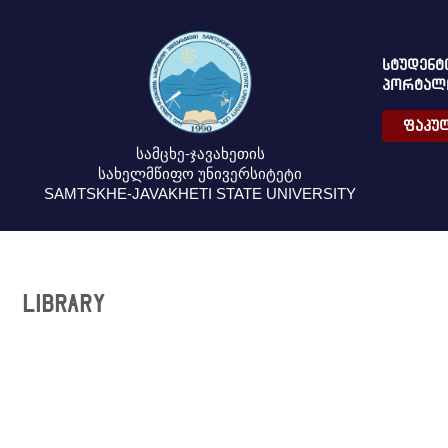
ᲡᲢᲣᲓᲔᲜᲢ
ᲞᲝᲠᲢᲐᲚ
ᲤᲐᲙᲣᲚ
სამცხე-ჯავახეთის
სახელმწიფო უნივერსიტეტი
SAMTSKHE-JAVAKHETI STATE UNIVERSITY
LIBRARY