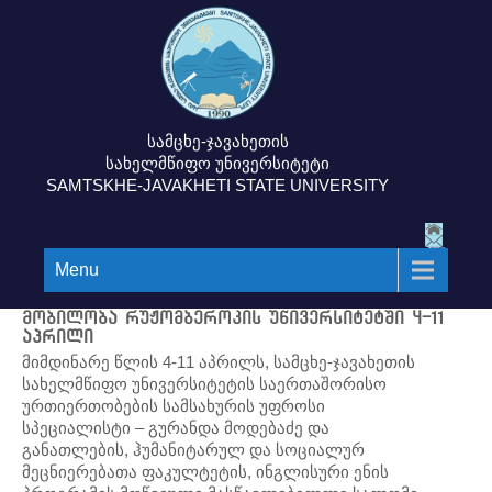
სამცხე-ჯავახეთის
სახელმწიფო უნივერსიტეტი
SAMTSKHE-JAVAKHETI STATE UNIVERSITY
Menu
მობილობა რუჟომბეროკის უნივერსიტეტში 4-11
აპრილი
მიმდინარე წლის 4-11 აპრილს, სამცხე-ჯავახეთის
სახელმწიფო უნივერსიტეტის საერთაშორისო
ურთიერთობების სამსახურის უფროსი
სპეციალისტი – გურანდა მოდებაძე და
განათლების, ჰუმანიტარულ და სოციალურ
მეცნიერებათა ფაკულტეტის, ინგლისური ენის