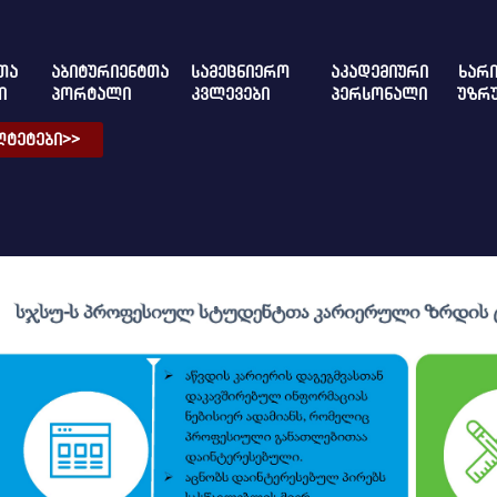
ᲗᲐ
ᲐᲑᲘᲢᲣᲠᲘᲔᲜᲢᲗᲐ
ᲡᲐᲛᲔᲪᲜᲘᲔᲠᲝ
ᲐᲙᲐᲓᲔᲛᲘᲣᲠᲘ
ᲮᲐᲠᲘ
Ი
ᲞᲝᲠᲢᲐᲚᲘ
ᲙᲕᲚᲔᲕᲔᲑᲘ
ᲞᲔᲠᲡᲝᲜᲐᲚᲘ
ᲣᲖᲠ
ᲢᲔᲢᲔᲑᲘ>>