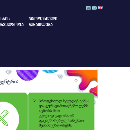
ᲡᲮᲘᲡ
ᲞᲠᲝᲤᲔᲡᲘᲣᲚᲘ
ᲣᲜᲕᲔᲚᲧᲝᲤᲐ
ᲒᲐᲜᲐᲗᲚᲔᲑᲐ