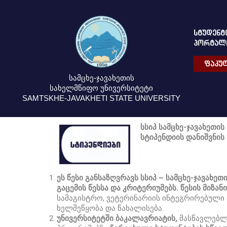
ᲡᲢᲣᲓᲔᲜᲢ
ᲞᲝᲠᲢᲐᲚ
ᲤᲐᲙᲣᲚ
სამცხე-ჯავახეთის
სახელმწიფო უნივერსიტეტი
SAMTSKHE-JAVAKHETI STATE UNIVERSITY
სსიპ სამცხე-ჯავახეთი
სტიპენდიის დანიშვნის 
ეს წესი განსაზღვრავს სსიპ – სამცხე-ჯავახე
გაცემის წესსა და კრიტერიუმებს. წესის მიზა
სამაგისტრო, ვეტერინარიის ინტეგრირებული 
ხელშეწყობა და წახალისება.
უნივერსიტეტში ბაკალავრიატის,
მასწავლებლ