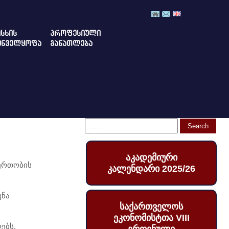
ᲡᲮᲘᲡ
ᲞᲠᲝᲤᲔᲡᲘᲣᲚᲘ
ᲣᲜᲕᲔᲚᲧᲝᲤᲐ
ᲒᲐᲜᲐᲗᲚᲔᲑᲐ
აკადემიური
იერთობის
კალენდარი 2025/26
ვნა
საქართველოს
ეკონომისტთა VIII
ებს.