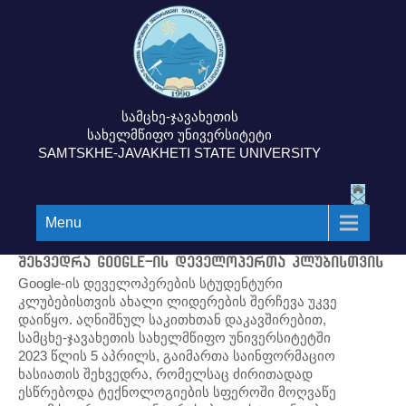
სამცხე-ჯავახეთის
სახელმწიფო უნივერსიტეტი
SAMTSKHE-JAVAKHETI STATE UNIVERSITY
Menu
შეხვედრა Google-ის დეველოპერთა კლუბისთვის
Google-ის დეველოპერების სტუდენტური
კლუბებისთვის ახალი ლიდერების შერჩევა უკვე
დაიწყო. აღნიშნულ საკითხთან დაკავშირებით,
სამცხე-ჯავახეთის სახელმწიფო უნივერსიტეტში
2023 წლის 5 აპრილს, გაიმართა საინფორმაციო
ხასიათის შეხვედრა, რომელსაც ძირითადად
ესწრებოდა ტექნოლოგიების სფეროში მოღვაწე