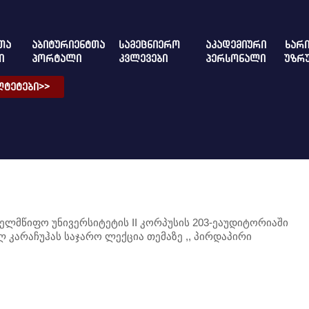
ᲗᲐ
ᲐᲑᲘᲢᲣᲠᲘᲔᲜᲢᲗᲐ
ᲡᲐᲛᲔᲪᲜᲘᲔᲠᲝ
ᲐᲙᲐᲓᲔᲛᲘᲣᲠᲘ
ᲮᲐᲠᲘ
Ი
ᲞᲝᲠᲢᲐᲚᲘ
ᲙᲕᲚᲔᲕᲔᲑᲘ
ᲞᲔᲠᲡᲝᲜᲐᲚᲘ
ᲣᲖᲠ
ᲢᲔᲢᲔᲑᲘ>>
სახელმწიფო უნივერსიტეტის II კორპუსის 203-ეაუდიტორიაში
კარაჩუჰას საჯარო ლექცია თემაზე ,, პირდაპირი