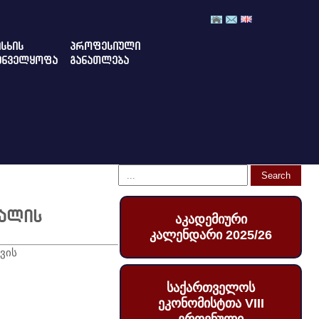
ᲡᲮᲘᲡ
ᲞᲠᲝᲤᲔᲡᲘᲣᲚᲘ
ᲣᲜᲕᲔᲚᲧᲝᲤᲐ
ᲒᲐᲜᲐᲗᲚᲔᲑᲐ
ნალის
აკადემიური
კალენდარი 2025/26
ვის
საქართველოს
ეკონომისტთა VIII