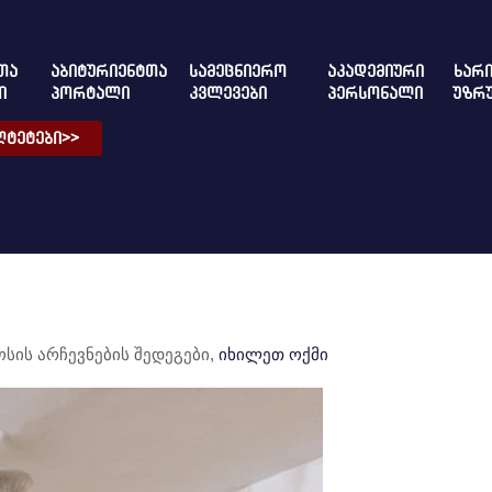
ᲗᲐ
ᲐᲑᲘᲢᲣᲠᲘᲔᲜᲢᲗᲐ
ᲡᲐᲛᲔᲪᲜᲘᲔᲠᲝ
ᲐᲙᲐᲓᲔᲛᲘᲣᲠᲘ
ᲮᲐᲠᲘ
Ი
ᲞᲝᲠᲢᲐᲚᲘ
ᲙᲕᲚᲔᲕᲔᲑᲘ
ᲞᲔᲠᲡᲝᲜᲐᲚᲘ
ᲣᲖᲠ
ᲢᲔᲢᲔᲑᲘ>>
სის არჩევნების შედეგები,
იხილეთ ოქმი