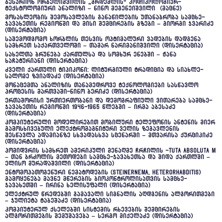
ბესარიონ ორბელიშვილის „გრდემლის“ კოდიკოლოგიურ-
ტექსტოლოგიური ანალიზი – ნინო მეგენეიშვილი (მაცნე)
მოსახლეობის შემოსავლების განაწილების უთანაბრობა სამცხე-
ჯავახეთის რეგიონში და მისი შემცირების გზები – გიორგი ჯვარიძე
(დისერტაცია)
საშემოდგომო ხორბლის თესვის ოპტიმალური ვადების დადგენა
სამხრეთ საქართველოში – თამარ ნარიმანიშვილი (დისერტაცია)
სახელთა ბრუნება ქართულსა და სომხურ ენებში – ჟანა
ხაჩატურიანი (დისერტაცია)
ძველი ქართული ტიპიკონი: ლიტურგიული ტრადიცია და სიახლე-
სალომე ზვიადაძე (დისერტაცია)
მონაცემთა ანალიზის თანამედროვე ტექნოლოგიები სასწავლო
პროცესის მართვაში-ნინო ბერიძე (დისერტაცია)
ერთაშორისი ურთიერთობანი და დემოგრაფიული ვითარება სამცხე-
ჯავახეთის რეგიონში 1946-1965 წლებში – ირმა აბესაძე
(დისერტაცია)
კომპიუტერული მოდელირებით მობილური ტელეფონის ანტენის მიერ
გამოსხივებული ელექტრომაგნიტური ველის ზეგავლენის
შესწავლა ადამიანზე სხვადასხვა სცენარში – მთვარისა ქურციკიძე
(დისერტაცია)
პომიდვრის სამხრეთ ამერიკული მენაღმე ჩრჩილის -Tuta absoluta M
– თან ბრძოლის მეთოდები სამცხე-ჯავახეთსა და შიდა ქართლში –
ელისო მურადაშვილი (დისერტაცია)
ენტომოპათოგენური ნემატოდების (Steinernema, Heterorhabditis)
გამოყენება მავნე მწერების ბიოკონტროლისათვის სამცხე-
ჯავახეთში – ირინა ხელისუფალი (დისერტაცია)
ელექტრულ წრედებში გამავალი სიგნალის აღდგენის ალგორითმები
– ჯულიეტა ტაბეშაძე (დისერტაცია)
კომპიუტერულ ქსელებში სისტემის რხევების შემცირების
ალგორითმების შემუშავება – სერგო მიქელაძე (დისერტაცია)