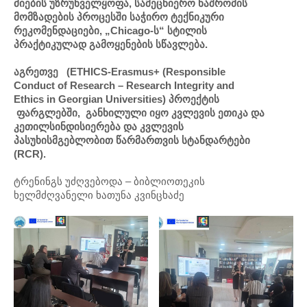
ძიების
უზრუნველყოფა,
სამეცნიერო
ნაშრომის
მომზადების
პროცესში
საჭირო
ტექნიკური
რეკომენდაციები, „Chicago-
ს“
სტილის
პრაქტიკულად
გამოყენების
სწავლება
.
აგრეთვე
(
ETHICS-Erasmus+
(Responsible
Conduct of Research – Research Integrity and
Ethics in Georgian Universities
)
პროექტის
ფარგლებში, განხილული იყო კვლევის ეთიკა და
კეთილსინდისიერება და კვლევის
პასუხისმგებლობით წარმართვის სტანდარტები
(RCR).
ტრენინგს უძღვებოდა – ბიბლიოთეკის
ხელმძღვანელი ხათუნა კვინცხაძე