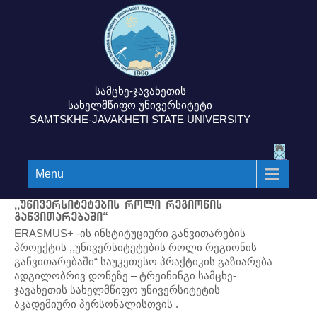
სამცხე-ჯავახეთის
სახელმწიფო უნივერსიტეტი
SAMTSKHE-JAVAKHETI STATE UNIVERSITY
Menu
,,უნივერსიტეტების როლი რეგიონის
განვითარებაში“
ERASMUS+ -ის ინსტიტუციური განვითარების
პროექტის ,,უნივერსიტეტების როლი რეგიონის
განვითარებაში“ საუკეთესო პრაქტიკის გაზიარება
ადგილობრივ დონეზე – ტრეინინგი სამცხე-
ჯავახეთის სახელმწიფო უნივერსიტეტის
აკადემიური პერსონალისთვის .