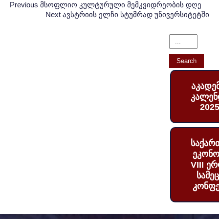
Post
პოსტის
Previous
Previous
მსოფლიო კულტურული მემკვიდრეობის დღე
Post:
Next
Next
ავსტრიის ელჩი სტუმრად უნივერსიტეტში
ნავიგაცია
navigation
Post:
აკადე
კალენ
2025
საქარ
ეკონო
VIII ე
სამე
კონფე