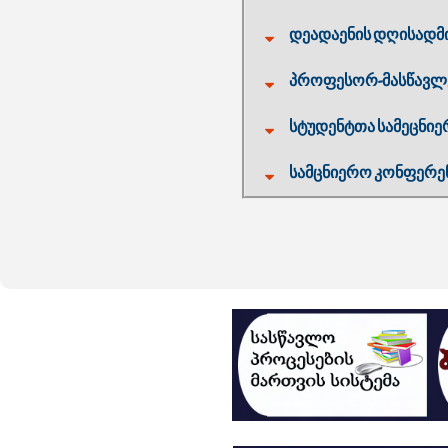
დეადაენის დღისადმი
პროფესორ-მასწავლებ
სტუდენტთა სამეცნიერ
სამცნიერო კონფერენც