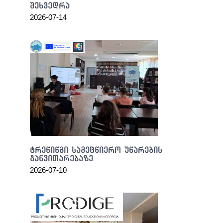
people
შეხვედრა
today
2026-07-14
on
earth
may
possibly
be
the
quest
for
high
quality
fornecedor
de
ტრენინგი სამეცნიერო უნარების
relogios
განვითარებაზე
replicas
.
2026-07-10
replica
burberry
for
sale
bought