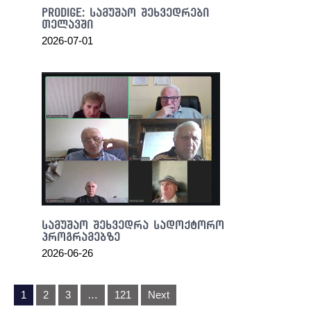
the
PRODIGE: სამუშაო შეხვედრები
world
თელავში
comes
2026-07-01
with
a
fashionable
and
various
attitude
a
single.
https://www.philipppleinreplica.ru
with
fast
shipping
სამუშაო შეხვედრა სადოქტორო
worldwide
პროგრამებზე
and
2026-06-26
1
year
პოსტების
1
2
3
…
121
Next
warranty
ნავიგაცია