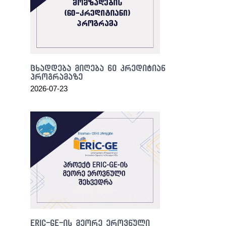
the
heart
and
soul
of
the
ცხადდება მიღება 60 კრედიტიან
discovery.
პროგრამაზე
we
2026-07-23
have
top
quality
orologireplica
.
satisfy
the
sleep
and
needs
most
of
them.
ERIC-GE-ის მეორე ეროვნული