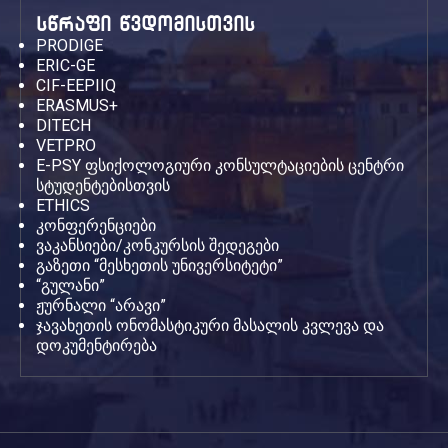
სწრაფი წვდომისთვის
PRODIGE
ERIC-GE
CIF-EEPIIQ
ERASMUS+
DITECH
VETPRO
E-PSY ფსიქოლოგიური კონსულტაციების ცენტრი
სტუდენტებისთვის
ETHICS
კონფერენციები
ვაკანსიები/კონკურსის შედეგები
გაზეთი “მესხეთის უნივერსიტეტი”
“გულანი”
ჟურნალი “არავი”
ჯავახეთის ონომასტიკური მასალის კვლევა და
დოკუმენტირება