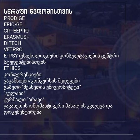
სწრაფი წვდომისთვის
PRODIGE
ERIC-GE
CIF-EEPIIQ
ERASMUS+
DITECH
VETPRO
E-PSY ფსიქოლოგიური კონსულტაციების ცენტრი
სტუდენტებისთვის
ETHICS
კონფერენციები
ვაკანსიები/კონკურსის შედეგები
გაზეთი “მესხეთის უნივერსიტეტი”
“გულანი”
ჟურნალი “არავი”
ჯავახეთის ონომასტიკური მასალის კვლევა და
დოკუმენტირება