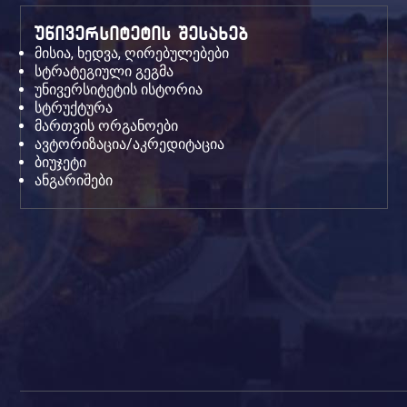
streets
in
უნივერსიტეტის შესახებ
new
მისია, ხედვა, ღირებულებები
york
სტრატეგიული გეგმა
უნივერსიტეტის ისტორია
city.
სტრუქტურა
1:1
მართვის ორგანოები
replication
ავტორიზაცია/აკრედიტაცია
high
ბიუჯეტი
end
ანგარიშები
luxury
https://valentinoreplica.to
discount
online
sale.
the
best
https://www.billionairereplica.ru
in
the
world