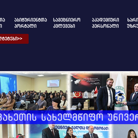
ᲗᲐ
ᲐᲑᲘᲢᲣᲠᲘᲔᲜᲢᲗᲐ
ᲡᲐᲛᲔᲪᲜᲘᲔᲠᲝ
ᲐᲙᲐᲓᲔᲛᲘᲣᲠᲘ
ᲮᲐᲠᲘ
Ი
ᲞᲝᲠᲢᲐᲚᲘ
ᲙᲕᲚᲔᲕᲔᲑᲘ
ᲞᲔᲠᲡᲝᲜᲐᲚᲘ
ᲣᲖᲠ
ᲢᲔᲢᲔᲑᲘ>>