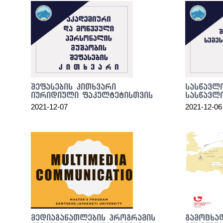
and
soul
of
the
discovery.
we
have
top
შეფასების კითხვარი
სასწავლ
quality
იურიდიული ფაკულტეტისთვის
სასწავლ
orologireplica
.
2021-12-07
2021-12-06
satisfy
the
sleep
and
needs
most
of
them.
people
today
მედიაგანათლების პროგრამის
გამოცხა
on