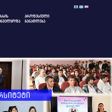
ᲡᲮᲘᲡ
ᲞᲠᲝᲤᲔᲡᲘᲣᲚᲘ
ᲣᲜᲕᲔᲚᲧᲝᲤᲐ
ᲒᲐᲜᲐᲗᲚᲔᲑᲐ