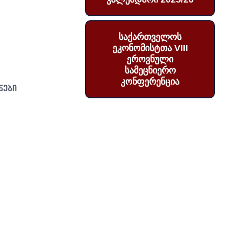
საქართველოს
ეკონომისტთა VIII
ეროვნული
სამეცნიერო
კონფერენცია
ნები