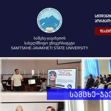
ᲡᲢᲣᲓᲔᲜᲢ
ᲞᲝᲠᲢᲐᲚ
ᲤᲐᲙᲣᲚ
სამცხე-ჯავახეთის
სახელმწიფო უნივერსიტეტი
SAMTSKHE-JAVAKHETI STATE UNIVERSITY
32
mm
amazewatches.com
in
black
ceramic
are
presented
to
you.